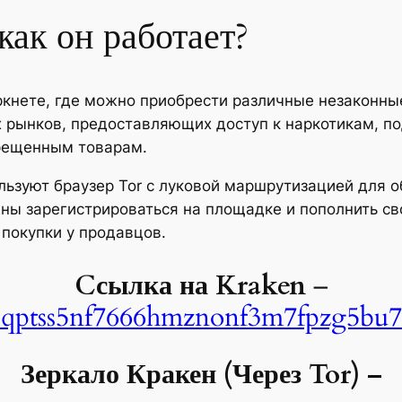
как он работает?
ркнете, где можно приобрести различные незаконные
их рынков, предоставляющих доступ к наркотикам, п
рещенным товарам.
ользуют браузер Tor с луковой маршрутизацией для 
ы зарегистрироваться на площадке и пополнить сво
покупки у продавцов.
Cсылка на Kraken
–
bqptss5nf7666hmznonf3m7fpzg5bu7
Зеркало Кракен (Через Tor) –