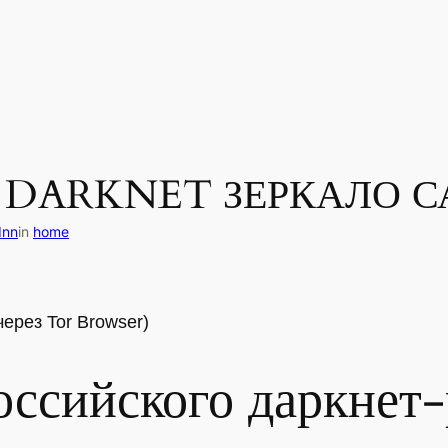
DARKNET ЗЕРКАЛО С
Inn
in
home
ерез Tor Browser)
оссийского даркнет