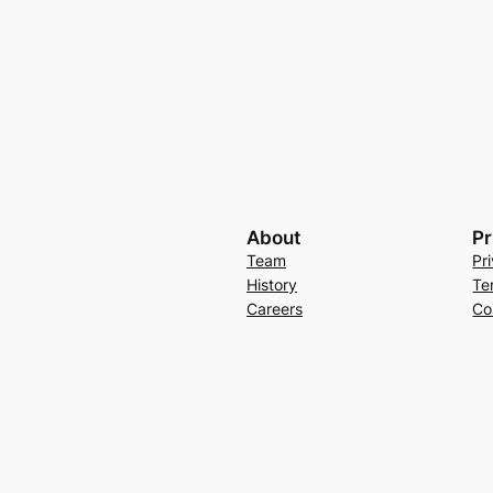
About
Pr
Team
Pr
History
Te
Careers
Co