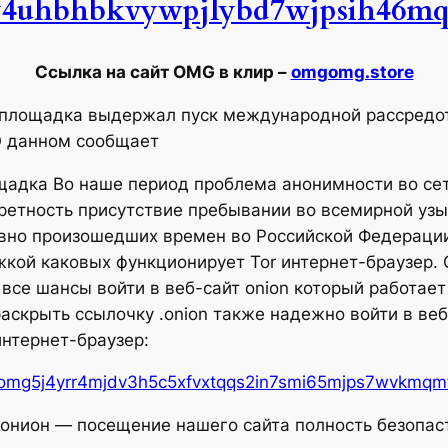
uhbhbkvywpjlybd7wjpsih46mq4
Ссылка на сайт OMG в клир –
omgomg.store
 площадка выдержал пуск международной рассредо
О данном сообщает
ощадка Во наше период проблема анонимности во се
ретность присутствие пребывании во всемирной узы
давно произошедших времен во Российской Федераци
жкой каковых функционирует Tor интернет-браузер. 
се шансы войти в веб-сайт onion который работает 
аскрыть ссылочку .onion также надежно войти в ве
нтернет-браузер:
omg5j4yrr4mjdv3h5c5xfvxtqqs2in7smi65mjps7wvkmqmt
ион — посещение нашего сайта полность безопастн