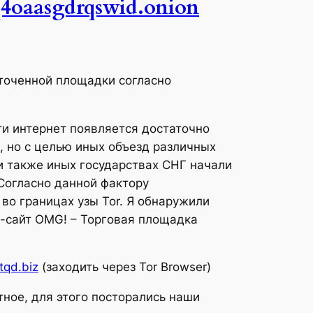
oaasgdrqswid.onion
точенной площадки согласно
ти интернет появляется достаточно
, но с целью иных объезд различных
и также иных государствах СНГ начали
Согласно данной фактору
во границах узы Tor. Я обнаружили
б-сайт OMG! – Торговая площадка
qd.biz
(заходить через Tor Browser)
ое, для этого посторались наши