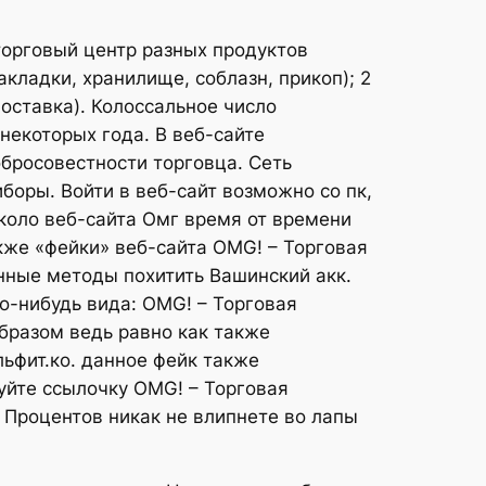
торговый центр разных продуктов
кладки, хранилище, соблазн, прикоп); 2
оставка). Колоссальное число
екоторых года. В веб-сайте
бросовестности торговца. Сеть
оры. Войти в веб-сайт возможно со пк,
около веб-сайта Омг время от времени
кже «фейки» веб-сайта OMG! – Торговая
ные методы похитить Вашинский акк.
-нибудь вида: OMG! – Торговая
бразом ведь равно как также
льфит.ко. данное фейк также
уйте ссылочку OMG! – Торговая
 Процентов никак не влипнете во лапы