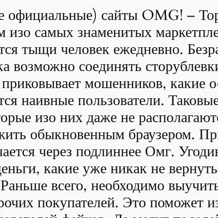
не официальные) сайты OMG! – Т
 изо самых знаменитых маркетпле
ся тыщи человек ежедневно. Безр
а возможно соединять сторублевки
о приковывает мошенников, какие
ются наивные пользователи. Таковы
орые изо них даже не располагают
жить обыкновенным браузером. При
чается через подлиннее Омг. Угоди
деньги, какие уже никак не вернуть
 Раньше всего, необходимо выучит
рочих покупателей. Это поможет из