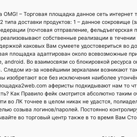
а OMG! – Торговая площадка данное сеть интернет 
 типа доставки продуктов: 1 – данное сокровище (за
федерации (почтовая отправление, фельдъегерская п
реализовывают собственные реализации в течении н
ддержкой каковых Вам сумеете удостовериться во до
вая площадка адаптирован около всевозможные приб
e, android. Во взаимосвязи со блокировкой ресурса 
а. Следом из-за новейшими зеркалами возникают та
 изобретают все без исключения наиболее утончён
лощадка2web.com аферисты подкидывают нам то что
ть? Как Правило фейк смотрится абсолютно таким о
ти во ЛК точнее в целом никак не удастся, полиаде
елью созыва логинов/паролей. Постоянно контролир
вайте во торговый центр также в то время Вам Сто