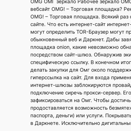
OMG ОМГ зеркало Рабочее зеркало OMG
вебсайт OMG! – Торговая площадка? Ре
OMG! – Торговая площадка. Всякий раз
сайте. Что есть интернет-сайт интерне
могут определить TOR-Браузер могут п
обыкновенный веб и Даркнет. Дабы зав
площадка onion, какие невозможно обн
посредством сайт-шлюз. Обнаружив эки
специфическую ссылку. В конечном итог
делать закупки для Омг около поддерж
гиперссылка на сайт. Для входа приме
интернет-шлюзы заблокируются провайд
подключение сиречь прокси-сервер. Его
зафиксироваться на Омг. Чтобы достичь
продоставляется возможность безмяте
паспорта, деньги) или услуги. Покрыва
в Даркнете. Исключительно дигитальны