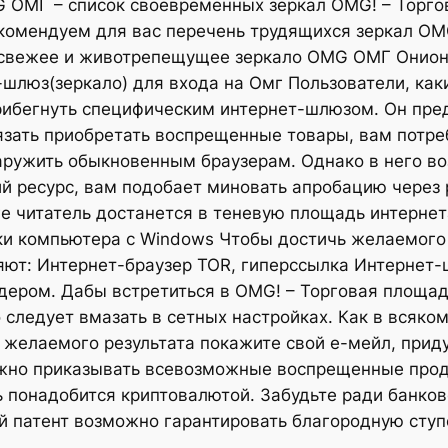
 ОМГ – список своевременных зеркал OMG! – Торго
комендуем для вас перечень трудящихся зеркал O
 свежее и животрепещущее зеркало OMG ОМГ Онион 
т-шлюз(зеркало) для входа на Омг Пользователи, ка
рибегнуть специфическим интернет-шлюзом. Он пре
язать приобретать воспрещенные товары, вам потре
аружить обыкновенным браузерам. Однако в него в
й ресурс, вам подобает миновать апробацию через 
е читатель достанется в теневую площадь интернет
ки компьютера с Windows Чтобы достичь желаемого
няют: Интернет-браузер TOR, гиперссылка Интернет
ером. Дабы встретиться в OMG! – Торговая площад
 следует вмазать в сетных настройках. Как в всяко
 желаемого результата покажите свой е-мейл, приду
жно приказывать всевозможные воспрещенные проду
ть понадобится криптовалютой. Забудьте ради банко
й патент возможно гарантировать благородную ступ