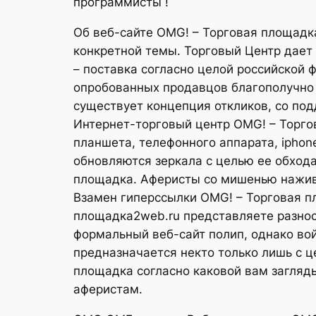
программисты !
Об веб-сайте OMG! – Торговая площадк
конкретной темы. Торговый Центр дает 2
– поставка согласно целой российской 
опробованных продавцов благополучно 
существует концепция откликов, со по
Интернет-торговый центр OMG! – Торго
планшета, телефонного аппарата, iphon
обновляются зеркала с целью ее обход
площадка. Аферисты со мишенью наживы
Взамен гиперссылки OMG! – Торговая п
площадка2web.ru представляете разнос
формальный веб-сайт полип, однако вой
предназначается некто только лишь с ц
площадка согласно каковой вам загляды
аферистам.