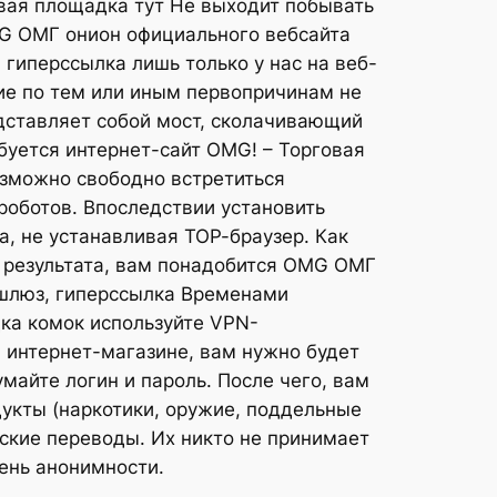
вая площадка тут Не выходит побывать
MG ОМГ онион официального вебсайта
гиперссылка лишь только у нас на веб-
кие по тем или иным первопричинам не
дставляет собой мост, сколачивающий
буется интернет-сайт OMG! – Торговая
озможно свободно встретиться
роботов. Впоследствии установить
а, не устанавливая ТОР-браузер. Как
 результата, вам понадобится OMG ОМГ
-шлюз, гиперссылка Временами
ка комок используйте VPN-
м интернет-магазине, вам нужно будет
майте логин и пароль. После чего, вам
кты (наркотики, оружие, поддельные
вские переводы. Их никто не принимает
ень анонимности.