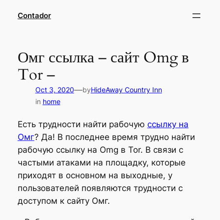
Skip
Contador
to
content
Омг ссылка – сайт Omg в
Tor –
—
Oct 3, 2020
by
HideAway Country Inn
in
home
Есть трудности найти рабочую
ссылку на
Омг
? Да! В последнее время трудно найти
рабочую ссылку на Omg в Tor. В связи с
частыми атаками на площадку, которые
приходят в основном на выходные, у
пользователей появляются трудности с
доступом к сайту Омг.